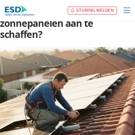
Is het nog slim om
STORING MELDEN
zonnepanelen aan te
schaffen?