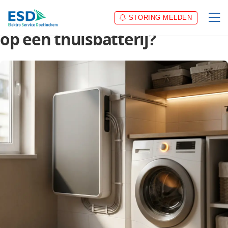
Kan een wasmachine draaien
STORING MELDEN
op een thuisbatterij?